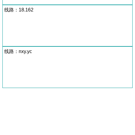
线路：18.162
线路：nxy.yc